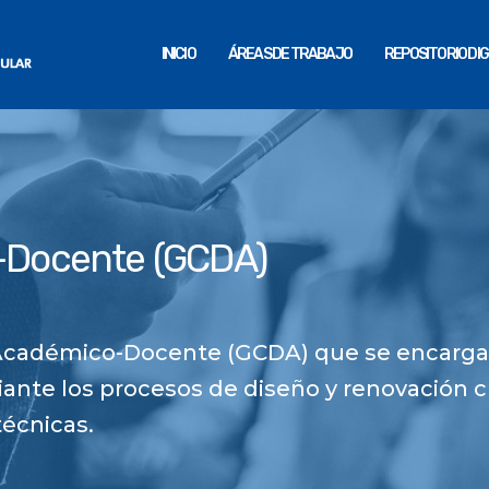
INICIO
ÁREAS DE TRABAJO
REPOSITORIO DIG
-Docente (GCDA)
o Académico-Docente (GCDA) que se encarga
iante los procesos de diseño y renovación c
técnicas.