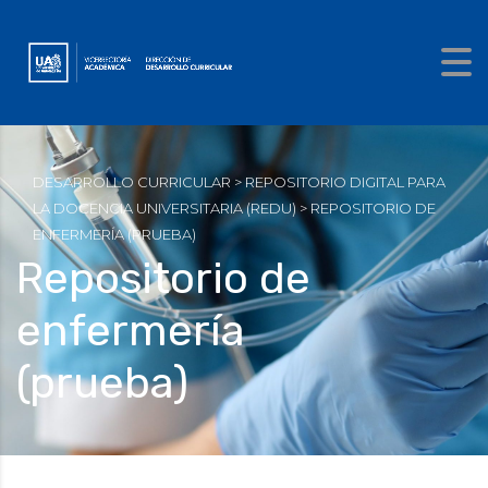
DESARROLLO CURRICULAR
>
REPOSITORIO DIGITAL PARA
LA DOCENCIA UNIVERSITARIA (REDU)
>
REPOSITORIO DE
ENFERMERÍA (PRUEBA)
Repositorio de
enfermería
(prueba)