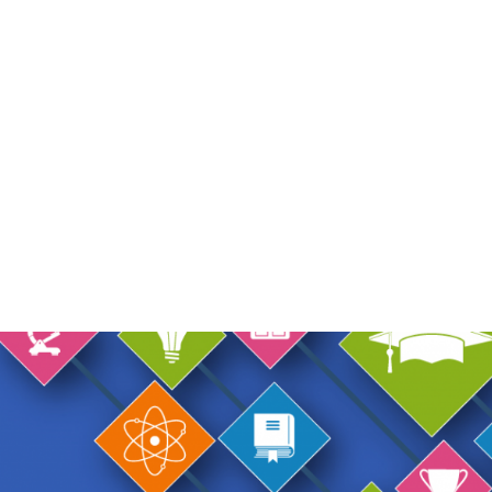
INICIO
ÁREAS DE TRABAJO
REPOSITORIO DIGI
DUCCIÓN ACADÉMICA A LA DOCENCIA UA, VII VERSIÓN
a la Docencia UA, VII Versi