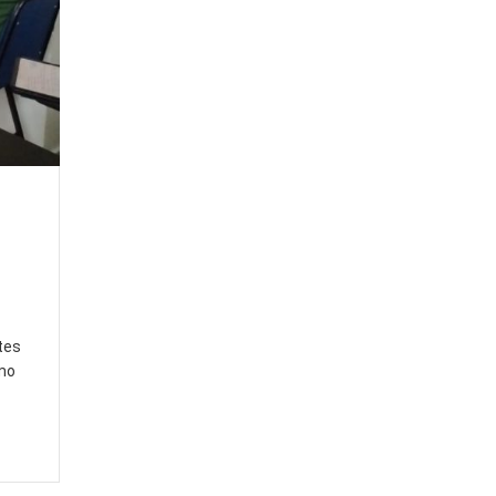
tes
omo