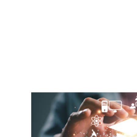
DESARROLLO CURRICULAR
>
NEWS
>
GID
GID