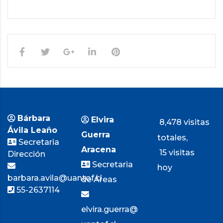
Bárbara
Elvira
8,478 visitas
Ávila Leaño
Guerra
totales,
Secretaria
Aracena
15 visitas
Dirección
Secretaria
hoy
barbara.avila@uantof.cl
de Áreas
55-2637114
elvira.guerra@