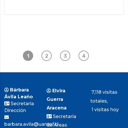
1
2
3
4
Bárbara
Elvira
7,118 visitas
Ávila Leaño
Guerra
totales,
Secretaria
Aracena
1 visitas hoy
Dirección
Secretaria
barbara.avila@uantof.cl
de Áreas