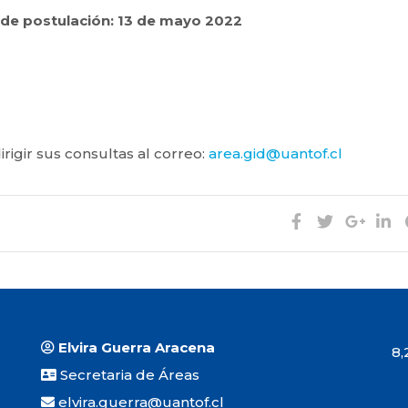
 de postulación: 13 de mayo 2022
irigir sus consultas al correo:
area.gid@uantof.cl
Elvira Guerra Aracena
8,2
Secretaria de Áreas
elvira.guerra@uantof.cl