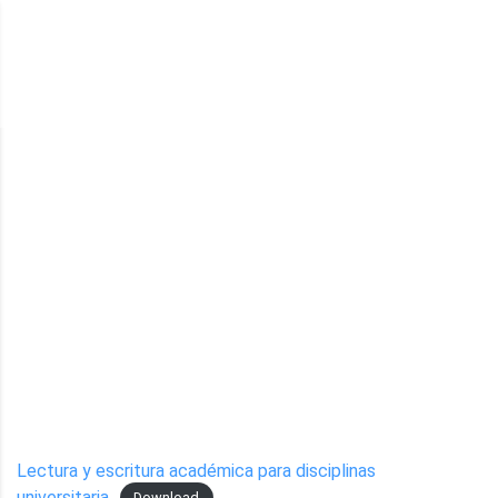
DESARROLLO CURRICULAR
>
REPOSITORIO DIGITAL PARA LA
DOCENCIA UNIVERSITARIA (REDU)
>
PROGRAMAS Y ASIGNATURAS
>
ELECTIVOS DE FORMACIÓN INTEGRAL
Electivos de
formación integral
Lectura y escritura académica para disciplinas
universitaria